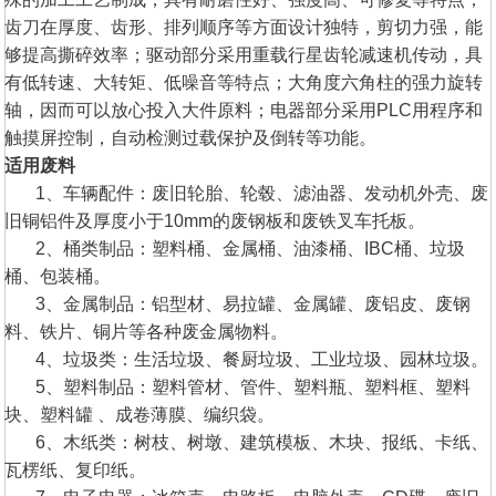
齿刀在厚度、齿形、排列顺序等方面设计独特，剪切力强，能
够提高撕碎效率；驱动部分采用重载行星齿轮减速机传动，具
有低转速、大转矩、低噪音等特点；大角度六角柱的强力旋转
轴，因而可以放心投入大件原料；电器部分采用PLC用程序和
触摸屏控制，自动检测过载保护及倒转等功能。
适用废料
1、车辆配件：废旧轮胎、轮毂、滤油器、发动机外壳、废
旧铜铝件及厚度小于10mm的废钢板和废铁叉车托板。
2、桶类制品：塑料桶、金属桶、油漆桶、IBC桶、垃圾
桶、包装桶。
3、金属制品：铝型材、易拉罐、金属罐、废铝皮、废钢
料、铁片、铜片等各种废金属物料。
4、垃圾类：生活垃圾、餐厨垃圾、工业垃圾、园林垃圾。
5、塑料制品：塑料管材、管件、塑料瓶、塑料框、塑料
块、塑料罐 、成卷薄膜、编织袋。
6、木纸类：树枝、树墩、建筑模板、木块、报纸、卡纸、
瓦楞纸、复印纸。