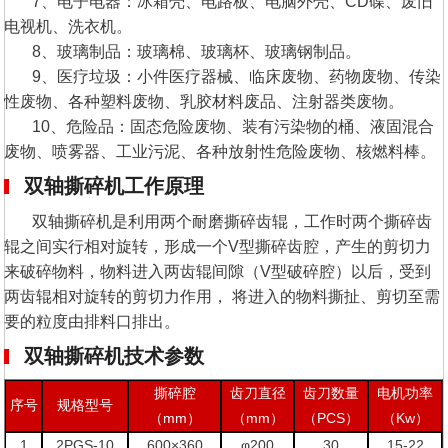
7、电子电器：冰箱壳、电路板、电脑外壳、CD碟、废旧
电视机、洗衣机。
8、玻璃制品：玻璃棉、玻璃杯、玻璃钢制品。
9、医疗垃圾：小件医疗器械、临床废物、药物废物、传染
性废物、各种塑料废物、乳胶材料废品、注射器类废物。
10、危险品：固态危险废物、装有污染物的桶、液固混合
废物、喷雾器、工业污泥、各种放射性危险废物、核燃料棒。
双轴撕碎机工作原理
双轴撕碎机是利用两个耐磨撕碎齿辊，工作时两个撕碎齿
辊之间实行相对旋转，形成一个V型撕碎齿腔，产生的剪切力
来破碎物料，物料进入两齿辊间隙（V型破碎腔）以后，受到
两齿辊相对旋转的剪切力作用， 将进入的物料撕扯、剪切至需
要的粒度由排料口排出。
双轴撕碎机技术参数
撕碎腔
齿刀直径
齿刀数量
电机功率
序号
规格型号
（mm）
（mm）
（PCS）
（Kw）
1
2PGS-10
600×360
φ200
30
15-22