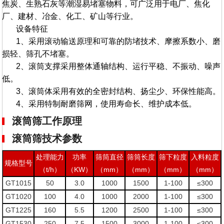
焦炭、生熟石灰等潮湿易堵塞物料，可广泛用于电厂、焦化
厂、建材、冶金、化工、矿山等行业。
设备特征
1、采用滚动输送原理和可靠的防堵技术、摩擦系数小、磨
损轻、筛孔不堵塞。
2、滚筒支撑采用整体通轴结构、运行平稳、不振动、噪声
低。
3、滚筒体采用有效的全密封结构、扬尘少、环保性能高。
4、采用特制耐磨筛网，使用寿命长、维护成本低。
滚筒筛工作原理
滚筒筛技术参数
处理能力
功率
筛筒直径
筛筒长度
筛下粒度
入料粒度
规格型号
（t/h）
（KW）
（mm）
（mm）
（mm）
（mm）
GT1015
50
3.0
1000
1500
1-100
≤300
GT1020
100
4.0
1000
2000
1-100
≤300
GT1225
160
5.5
1200
2500
1-100
≤300
GT1530
250
7.5
1500
3000
1-100
≤300