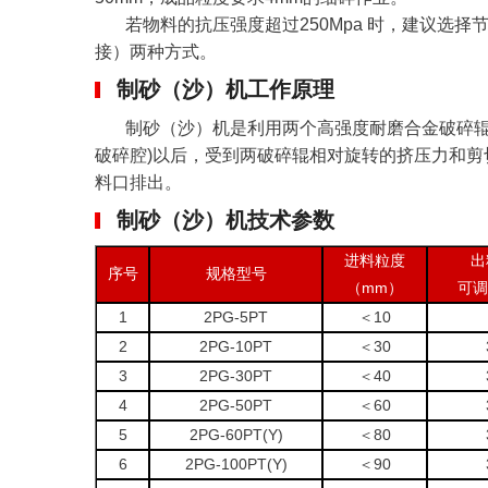
若物料的抗压强度超过250Mpa 时，建议选
接）两种方式。
制砂（沙）机工作原理
制砂（沙）机是利用两个高强度耐磨合金破碎辊
破碎腔)以后，受到两破碎辊相对旋转的挤压力和
料口排出。
制砂（沙）机技术参数
进料粒度
出
序号
规格型号
（mm）
可调
1
2PG-5PT
＜10
2
2PG-10PT
＜30
3
2PG-30PT
＜40
4
2PG-50PT
＜60
5
2PG-60PT(Y)
＜80
6
2PG-100PT(Y)
＜90