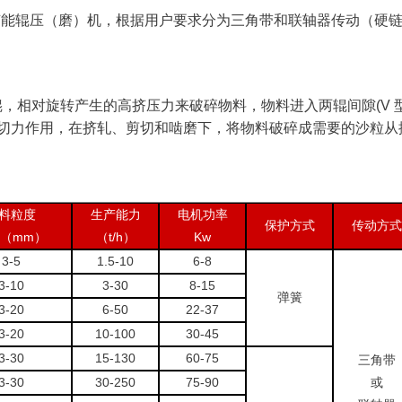
择节能辊压（磨）机，根据用户要求分为三角带和联轴器传动（硬
，相对旋转产生的高挤压力来破碎物料，物料进入两辊间隙(V 
剪切力作用，在挤轧、剪切和啮磨下，将物料破碎成需要的沙粒从
料粒度
生产能力
电机功率
保护方式
传动方式
（mm）
（t/h）
Kw
3-5
1.5-10
6-8
3-10
3-30
8-15
弹簧
3-20
6-50
22-37
3-20
10-100
30-45
3-30
15-130
60-75
三角带
3-30
30-250
75-90
或