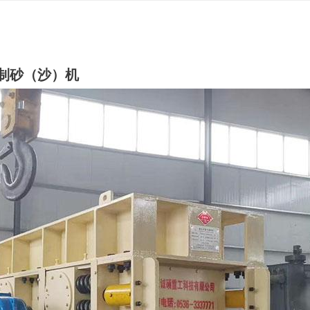
制砂（沙）机