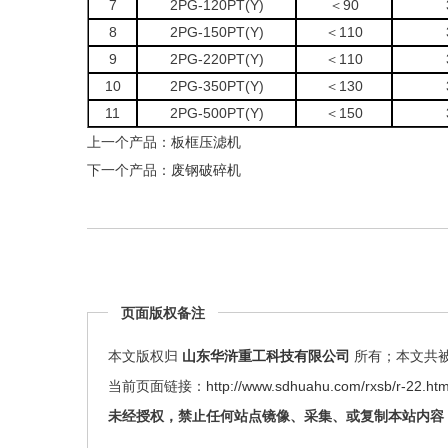
7
2PG-120PT(Y)
＜90
8
2PG-150PT(Y)
＜110
9
2PG-220PT(Y)
＜110
10
2PG-350PT(Y)
＜130
11
2PG-500PT(Y)
＜150
上一个产品：
板框压滤机
下一个产品：
废钢破碎机
页面版权备注
本文版权归
山东华浒重工科技有限公司
所有；本文共被查
当前页面链接：
http://www.sdhuahu.com/rxsb/r-22.htm
未经授权，禁止任何站点镜像、采集、或复制本站内容