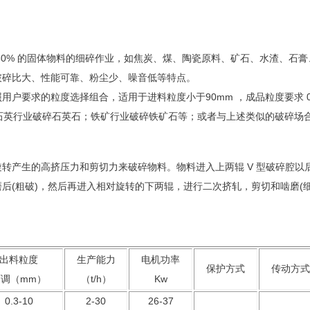
30% 的固体物料的细碎作业，如焦炭、煤、陶瓷原料、矿石、水渣、石膏
破碎比大、性能可靠、粉尘少、噪音低等特点。
要求的粒度选择组合，适用于进料粒度小于90mm ，成品粒度要求 0.
；石英行业破碎石英石；铁矿行业破碎铁矿石等；或者与上述类似的破碎场
产生的高挤压力和剪切力来破碎物料。物料进入上两辊 V 型破碎腔以
后(粗破)，然后再进入相对旋转的下两辊，进行二次挤轧，剪切和啮磨(
出料粒度
生产能力
电机功率
保护方式
传动方式
可调（mm）
（t/h）
Kw
0.3-10
2-30
26-37