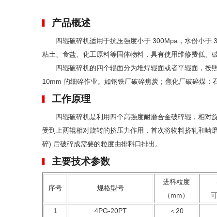
产品概述
四辊破碎机适用于抗压强度小于 300Mpa，水份小于 
粘土、食盐、化工原料等固体物料，具有使用维修费低、
四辊破碎机的四个辊面分为堆焊辊面或者平辊面，按照用户
10mm 的细碎作业。如钢铁厂破碎焦炭；焦化厂破碎煤
工作原理
四辊破碎机是利用四个高强度耐磨合金破碎辊，相对旋转
受到上两辊相对旋转的挤压力作用，首次将物料挤轧和啮磨
碎) 后破碎成需要的粒度由排料口排出。
主要技术参数
进料粒度
序号
规格型号
（mm）
1
4PG-20PT
＜20